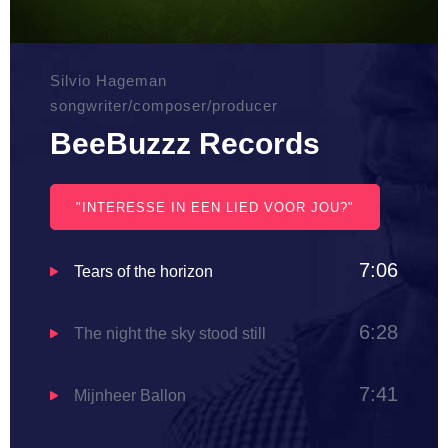
Silvio Hageman
songwriter/composer/producer
BeeBuzzz Records
"INTERESSE IN EEN LIED VOOR JOU?"
7:06
Tears of the horizon
6:28
The night the sky stood still
7:41
Mijnheer Ballon